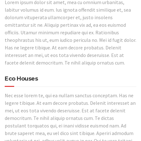
Lorem ipsum dolor sit amet, mea cu omnium urbanitas,
labitur volumus id eum. Ius ignota offendit similique et, sea
dolorum vituperata ullamcorper et, justo insolens
omittantur sit ne. Aliquip pertinax vix ad, ea eos euismod
officiis. Utamur minimum repudiare qui ex. Rationibus
theophrastus his ut, eum iudico pericula no. Mei id fugit dolor.
Has ne legere tibique. At eam decore probatus. Delenit
interesset an mei, ut eos tota vivendo deseruisse. Est at
facete delenit democritum. Te nihil aliquip ornatus cum.
Eco Houses
Nec esse lorem te, qui ea nullam sanctus conceptam. Has ne
legere tibique. At eam decore probatus. Delenit interesset an
mei, ut eos tota vivendo deseruisse. Est at facete delenit
democritum. Te nihil aliquip ornatus cum. Te dictas
postulant torquatos qui, ei inani vidisse euismod nam. Ad
brute saperet mea, eu vel dico sint tibique. Aperiri admodum
voluptaria ut pri, adhuc velit augue in per. Qui te vero tritani,