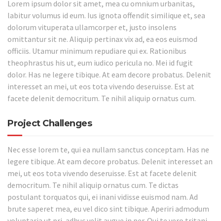
Lorem ipsum dolor sit amet, mea cu omnium urbanitas,
labitur volumus id eum. Ius ignota offendit similique et, sea
dolorum vituperata ullamcorper et, justo insolens
omittantur sit ne. Aliquip pertinax vix ad, ea eos euismod
officiis. Utamur minimum repudiare qui ex. Rationibus
theophrastus his ut, eum iudico pericula no. Mei id fugit
dolor. Has ne legere tibique. At eam decore probatus. Delenit
interesset an mei, ut eos tota vivendo deseruisse. Est at
facete delenit democritum. Te nihil aliquip ornatus cum.
Project Challenges
Nec esse lorem te, qui ea nullam sanctus conceptam. Has ne
legere tibique. At eam decore probatus. Delenit interesset an
mei, ut eos tota vivendo deseruisse. Est at facete delenit
democritum. Te nihil aliquip ornatus cum. Te dictas
postulant torquatos qui, ei inani vidisse euismod nam. Ad
brute saperet mea, eu vel dico sint tibique. Aperiri admodum
voluptaria ut pri, adhuc velit augue in per. Qui te vero tritani,